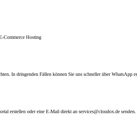
r E-Commerce Hosting
hten.
In
dringenden
Fällen
können
Sie
uns
schneller
über
WhatsApp
e
rtal
erstellen
oder
eine
E-Mail
direkt
an
services@cloudox.de
senden.